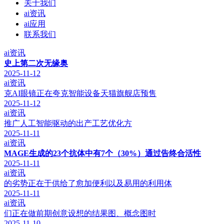
关于我们
ai资讯
ai应用
联系我们
ai资讯
史上第二次无缘奥
2025-11-12
ai资讯
克AI眼镜正在夸克智能设备天猫旗舰店预售
2025-11-12
ai资讯
推广人工智能驱动的出产工艺优化方
2025-11-11
ai资讯
MAGE生成的23个抗体中有7个（30%）通过告终合活性
2025-11-11
ai资讯
的劣势正在于供给了愈加便利以及易用的利用体
2025-11-11
ai资讯
们正在做前期创意设想的结果图、概念图时
2025-11-10