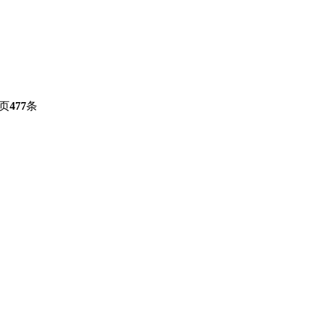
页
477
条