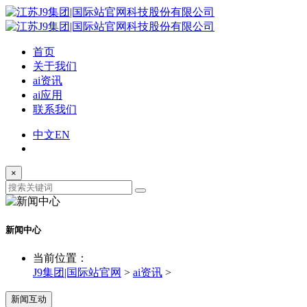
首页
关于我们
ai资讯
ai应用
联系我们
中文
EN
×
新闻中心
当前位置：
J9集团|国际站官网
>
ai资讯
>
新闻互动