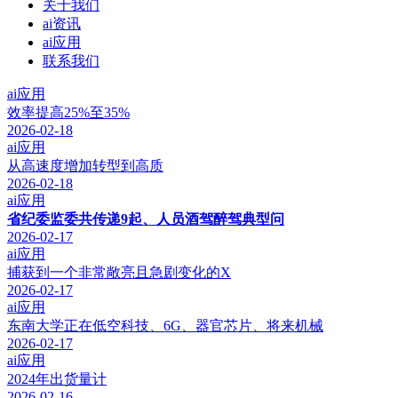
关于我们
ai资讯
ai应用
联系我们
ai应用
效率提高25%至35%
2026-02-18
ai应用
从高速度增加转型到高质
2026-02-18
ai应用
省纪委监委共传递9起、人员酒驾醉驾典型问
2026-02-17
ai应用
捕获到一个非常敞亮且急剧变化的X
2026-02-17
ai应用
东南大学正在低空科技、6G、器官芯片、将来机械
2026-02-17
ai应用
2024年出货量计
2026-02-16