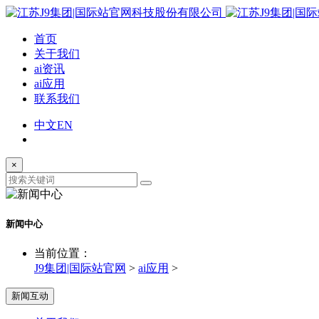
首页
关于我们
ai资讯
ai应用
联系我们
中文
EN
×
新闻中心
当前位置：
J9集团|国际站官网
>
ai应用
>
新闻互动