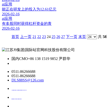
ai应用
能正在研发上的投入为12.61亿元
2026-02-16
ai应用
有多股同时获得杠杆资金的青
2026-02-16
首页
上一页
21
22
23
24
25
26
27
下一页
末页
共
58
国内CMO
+86 138 1519 9852 尹群华
0511-86266688
0511-86266688
DLS88SS@126.com
关于我们
ai资讯
ai应用